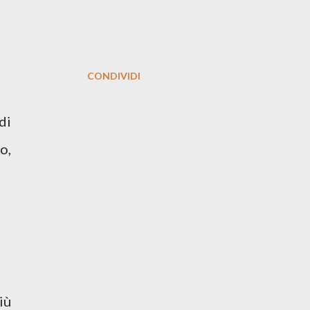
CONDIVIDI
di
o,
iù