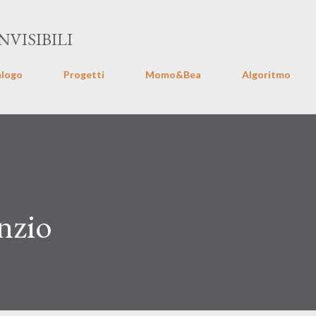
Passa ai contenuti principali
VISIBILI
alogo
Progetti
Momo&Bea
Algoritmo
enzio