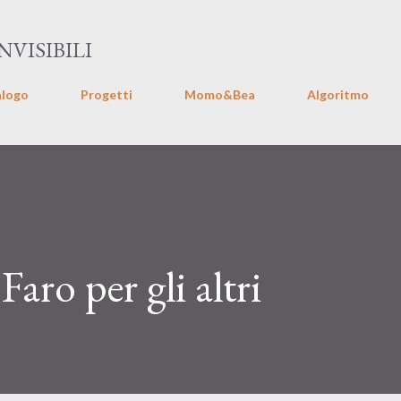
Passa ai contenuti principali
VISIBILI
alogo
Progetti
Momo&Bea
Algoritmo
Faro per gli altri