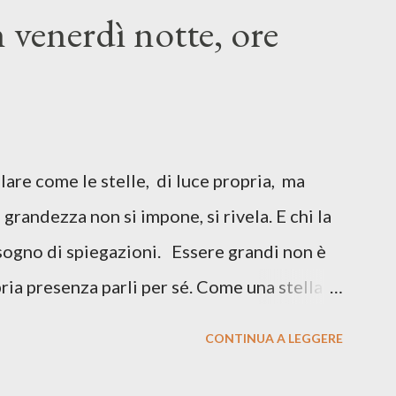
 perdita di consapevolezza. Il rischio di
n venerdì notte, ore
interessante è che questi libri,
ltà dialogano tra loro. Perché nel primo
ero i nostri figli?” Nel secondo: “Stiamo
are come le stelle, di luce propria, ma
grandezza non si impone, si rivela. E chi la
isogno di spiegazioni. Essere grandi non è
pria presenza parli per sé. Come una stella
 che chi guarda il cielo non può fare a meno
CONTINUA A LEGGERE
isogno di riflettori. È quella che nasce da
 senza accecare chi lo percorre accanto. È