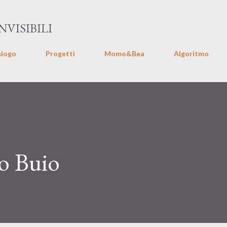
Passa ai contenuti principali
VISIBILI
alogo
Progetti
Momo&Bea
Algoritmo
o Buio