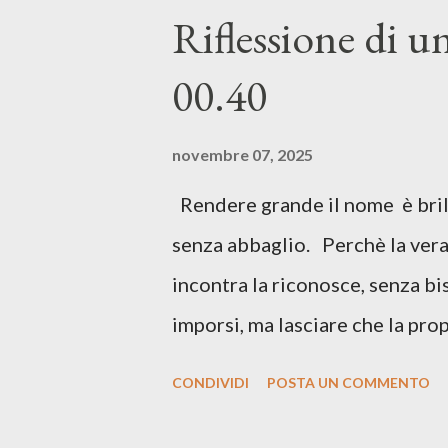
dinamiche che ci manipolano. La
Riflessione di u
diventare automatici. E la cosa 
00.40
apparentemente lontani, in rea
chiedi: “Stiamo ascoltando davv
novembre 07, 2025
ascoltando davvero no...
Rendere grande il nome è brill
senza abbaglio. Perchè la vera 
incontra la riconosce, senza b
imporsi, ma lasciare che la pro
che brilla senza abbagliare, ma
CONDIVIDI
POSTA UN COMMENTO
di notare. La vera luce non ha b
dentro, che illumina il cammino