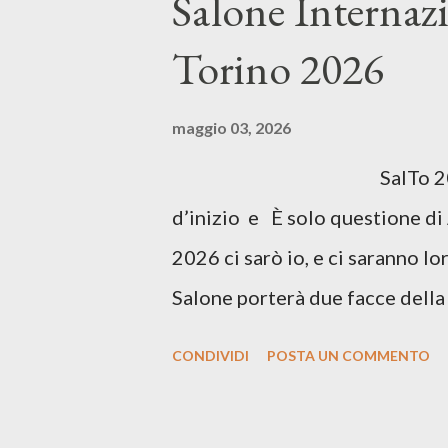
Salone Internazi
Torino 2026
maggio 03, 2026
SalTo 2026 📚 14-18
d’inizio e È solo questione di
2026 ci sarò io, e ci saranno lor
Salone porterà due facce della
d'inizio : il rapporto umano. La 
CONDIVIDI
POSTA UN COMMENTO
in cui un sogno può essere sost
questione di Algoritmo? : la pr