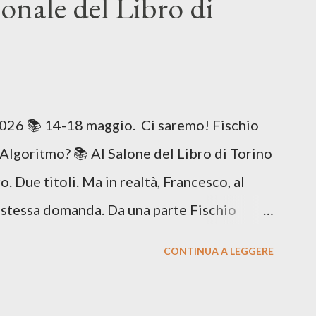
onale del Libro di
 maggio. Ci saremo! Fischio
 Algoritmo? 📚 Al Salone del Libro di Torino
o. Due titoli. Ma in realtà, Francesco, al
 stessa domanda. Da una parte Fischio
crescita. I genitori. Le aspettative. Il modo
CONTINUA A LEGGERE
enuto… o schiacciato. Dall’altra È solo
essione invisibile del presente. Le