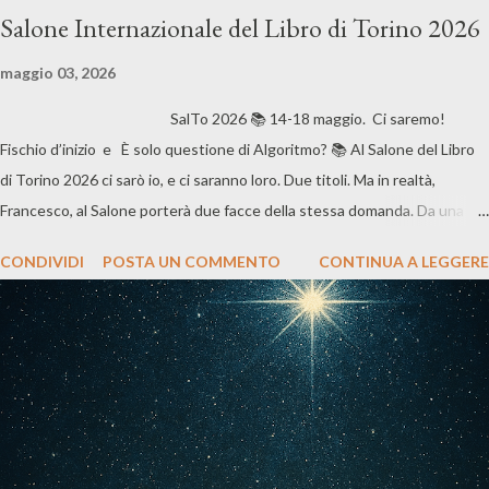
Salone Internazionale del Libro di Torino 2026
maggio 03, 2026
SalTo 2026 📚 14-18 maggio. Ci saremo!
Fischio d’inizio e È solo questione di Algoritmo? 📚 Al Salone del Libro
di Torino 2026 ci sarò io, e ci saranno loro. Due titoli. Ma in realtà,
Francesco, al Salone porterà due facce della stessa domanda. Da una
parte Fischio d'inizio : il rapporto umano. La crescita. I genitori. Le
CONDIVIDI
POSTA UN COMMENTO
CONTINUA A LEGGERE
aspettative. Il modo in cui un sogno può essere sostenuto… o
schiacciato. Dall’altra È solo questione di Algoritmo? : la pressione
invisibile del presente. Le dinamiche che ci manipolano. La perdita di
consapevolezza. Il rischio di diventare automatici. E la cosa interessante
è che questi libri, apparentemente lontani, in realtà dialogano tra loro.
Perché nel primo chiedi: “Stiamo ascoltando davvero i nostri figli?” Nel
secondo: “Stiamo ascoltando davvero no...