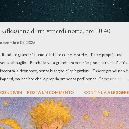
Riflessione di un venerdì notte, ore 00.40
novembre 07, 2025
Rendere grande il nome è brillare come le stelle, di luce propria, ma
senza abbaglio. Perchè la vera grandezza non si impone, si rivela. E chi la
incontra la riconosce, senza bisogno di spiegazioni. Essere grandi non è
imporsi, ma lasciare che la propria presenza parli per sé. Come una stella
che brilla senza abbagliare, ma che chi guarda il cielo non può fare a
CONDIVIDI
POSTA UN COMMENTO
CONTINUA A LEGGERE
meno di notare. La vera luce non ha bisogno di riflettori. È quella che
nasce da dentro, che illumina il cammino senza accecare chi lo percorre
accanto. È una luce che guida, non che domina. Chi brilla di luce propria
lo fa con consapevolezza, con misura, con rispetto per lo spazio altrui.
Essere grandi, allora, è un esercizio di equilibrio: tra presenza e umiltà,