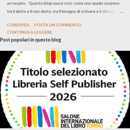
un respiro. Questo blog nasce così: come uno spazio sospeso
tra il detto e il non detto, tra il bisogno di scrivere e il silenzio che
accompagna ogni parola. Mi chiamo Francesco Aurilio, ma qui non
CONDIVIDI
POSTA UN COMMENTO
è il nome a contare. È il viaggio. Quello dello scrittore che
CONTINUA A LEGGERE
annota, cancella, riscrive. Quello del poeta che non cerca rime,
Post popolari in questo blog
ma verità. Quello del lettore che si perde, e forse si ritrova. In
questi diari troverete versi, frammenti, riflessioni. A volte
saranno bozzetti, altre volte confessioni. Non prometto
coerenza, ma presenza. Non offro risposte, ma domande. Se
siete qui, forse anche voi cercate qualcosa. Una voce, un’ombra,
un varco. Benvenuti. "È il tempo che hai perduto per la tua rosa
che ha reso la tua rosa così importante...