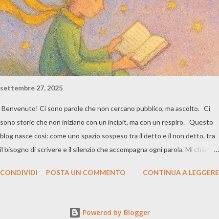
tra forza e gentilezza. È il coraggio di essere sé stessi senza
travestimenti, senza clamore. È la capacità di lasciare che siano gli altri a
riconoscere il valore, senza bisogno di proclamarlo. In fondo, le stelle più
belle sono ...
settembre 27, 2025
Benvenuto! Ci sono parole che non cercano pubblico, ma ascolto. Ci
sono storie che non iniziano con un incipit, ma con un respiro. Questo
blog nasce così: come uno spazio sospeso tra il detto e il non detto, tra
il bisogno di scrivere e il silenzio che accompagna ogni parola. Mi chiamo
Francesco Aurilio, ma qui non è il nome a contare. È il viaggio. Quello
CONDIVIDI
POSTA UN COMMENTO
CONTINUA A LEGGERE
dello scrittore che annota, cancella, riscrive. Quello del poeta che non
cerca rime, ma verità. Quello del lettore che si perde, e forse si ritrova.
In questi diari troverete versi, frammenti, riflessioni. A volte saranno
Powered by Blogger
bozzetti, altre volte confessioni. Non prometto coerenza, ma