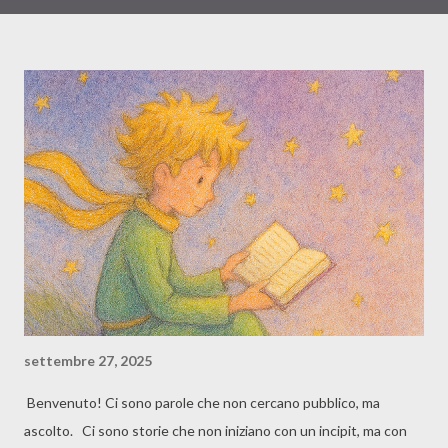
fermato. Mi sono chiesto: Perché lo sto facendo? Forse perché
ogni tanto abbiamo bisogno di immaginarci un passo più avanti di
dove siamo oggi. Non per fingere di essere arrivati ma per
ricordarci dove stiamo andando. Quell'autografo non
rappresenta una vittoria. Rappresenta un sogno che, almeno per
qualche istante, ha smesso di sembrare soltanto un'idea. Forse è
questo il bello della notte. Quando il mondo rallenta, la fantasia
trova finalmente il coraggio di parlare. Magari domani quella
stessa immagine mi farà sorridere. Oppure mi ricorderà che o...
settembre 27, 2025
Benvenuto! Ci sono parole che non cercano pubblico, ma
ascolto. Ci sono storie che non iniziano con un incipit, ma con