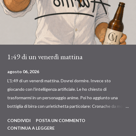
1:49 di un venerdì mattina
agosto 06, 2026
L'1:49 di un venerdì mattina. Dovrei dormire. Invece sto
giocando con l'intelligenza artificiale. Le ho chiesto di
trasformarmi in un personaggio anime. Poi ho aggiunto una
bottiglia di birra con un'etichetta particolare: Cronache da mondi
invisibili. Infine un ultimo dettaglio: il mio autografo sullo
CONDIVIDI
POSTA UN COMMENTO
schermo, al contrario, come fanno gli sportivi quando, dopo una
CONTINUA A LEGGERE
vittoria, firmano la telecamera. A un certo punto mi sono