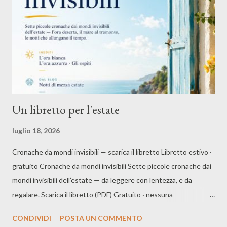
riempie di lucciole. Volteggiano leggere intorno...
Un libretto per l'estate
luglio 18, 2026
Cronache da mondi invisibili — scarica il libretto Libretto estivo ·
gratuito Cronache da mondi invisibili Sette piccole cronache dai
mondi invisibili dell’estate — da leggere con lentezza, e da
regalare. Scarica il libretto (PDF) Gratuito · nessuna
registrazione Dentro il libretto L’estate, quando rallenta Ci sono
CONDIVIDI
POSTA UN COMMENTO
pensieri che aspettano l’estate per farsi sentire: l’ora deserta