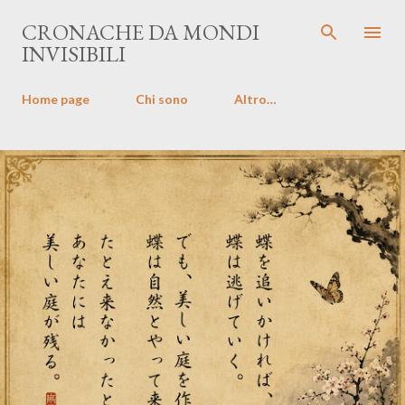
Passa ai contenuti principali
CRONACHE DA MONDI
INVISIBILI
Home page
Chi sono
Altro…
P
o
s
t