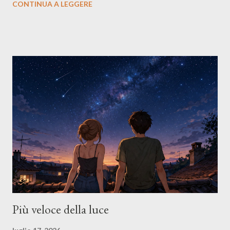
CONTINUA A LEGGERE
del pomeriggio, il mare che cambia turno, le notti che sembrano
allungare il tempo. Sette brevi cronache — tre inedite, quattro
dal blog — per una lettura leggera, da una seduta sola. Notti di
mezza estate Dal blog L’ora bianca Inedito Più veloce della luce
Momo & Bea L’ora azzurra Inedito Gli ospiti Inedito Il dono
dell’ignoto Dal blog Dalla cima Dal blog Un regalo pensato per
essere regalato Se ti fa compagnia, giralo Un libretto gratuit...
Più veloce della luce