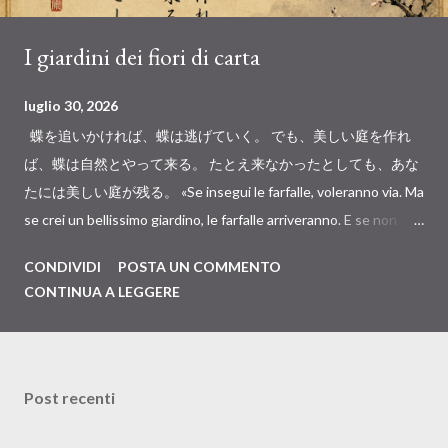
I giardini dei fiori di carta
luglio 30, 2026
蝶を追いかければ、蝶は逃げていく。 でも、美しい庭を作れ
ば、蝶は自然とやって来る。 たとえ来なかったとしても、あな
たには美しい庭が残る。 «Se insegui le farfalle, voleranno via. Ma
se crei un bellissimo giardino, le farfalle arriveranno. E se non
arriveranno, avrai comunque un bellissimo giardino.» È uno di
CONDIVIDI
POSTA UN COMMENTO
quei detti giapponesi che condividiamo con facilità. Lo leggiamo,
CONTINUA A LEGGERE
annuiamo e pensiamo: quanto è vero . Il suo significato è
semplice e profondo allo stesso tempo. Non rincorrere
l'approvazione degli altri. Coltiva te stesso. Costruisci qualcosa
di autentico. Le persone giuste arriveranno . Per anni ho creduto
Post recenti
anch'io che fosse così, poi ho iniziato a osservare il mondo in cui
viviamo. Immagina dieci giardini. Uno soltanto è reale . I suoi fiori